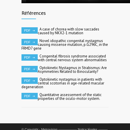
Références
A case of chorea with slow saccades
PDF
caused by NKX2-1 mutation
Novel idiopathic congenital nystagmus
PDF
causing missense mutation, p.G296C, in the
FRMD7 gene
Congenital fibrosis syndrome associated
PDF
with central nervous system abnormalities
Optokinetic Nystagmus in Strabismus: Are
PDF
Asymmetries Related to Binocularity?
Optokinetic nystagmus in patients with
PDF
central scotomas in age-related macular
degeneration
Quantitative assessement of the static
PDF
properties of the oculo-motor system.
© Copyright - Metrovision ----------------
Notice légales --------