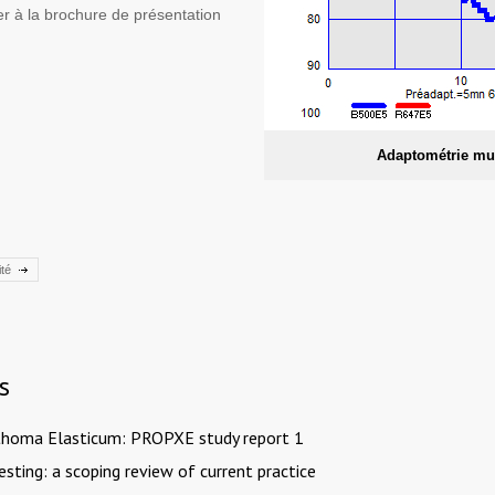
rer à la brochure de présentation
Adaptométrie mul
ité
s
thoma Elasticum: PROPXE study report 1
sting: a scoping review of current practice