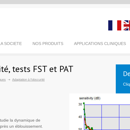
LA SOCIETE
NOS PRODUITS
APPLICATIONS CLINIQUES
ité, tests FST et PAT
De
ques
Adaptation à l'obscurité
Cli
tudie la dynamique de
 après un éblouissement.