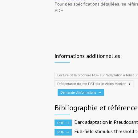
Pour des spécifications détaillées, se réfé
PDF.
Informations additionnelles:
Lecture de la brochure PDF sur l'adaptation à l'obscur
Présentation du test FST sur le Vision Monitor
Demande d'informations
Bibliographie et référence
Dark adaptation in Pseudoxan
PDF
Full-field stimulus threshold te
PDF