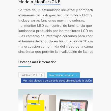
Modelo
MonPackONE
Se trata de un estimulador universal y compacto que permit
exámenes de flash ganzfeld, patrones y ERG y PVE multifo
Incluye varias funciones muy innovadoras:
- el monitor LED con control de luminancia que elimina el a
luminancia producido por los monitores LCD estándar (pat
- las cámaras de infrarrojos cercanos para controlar la fijac
el tamaño de la pupila en las pruebas de 30 cm y 1 metro
- la grabación comprimida del vídeo de la cámara y su repe
sincrónica que permite la invalidación de las respuestas in
Obtenga más información:
Folleto en PDF
Information Request
Ver más vídeos a cerca de la electrofisiología de la visión