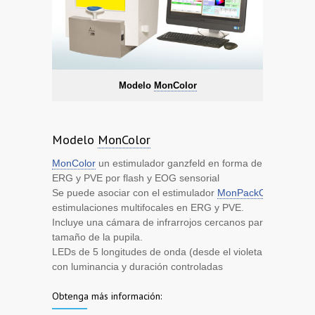
Modelo
MonColor
Modelo
MonColor
MonColor
un estimulador ganzfeld en forma de cuenco, p
ERG y PVE por flash y EOG sensorial
Se puede asociar con el estimulador
MonPackONE
para pa
estimulaciones multifocales en ERG y PVE.
Incluye una cámara de infrarrojos cercanos para controlar la
tamaño de la pupila.
LEDs de 5 longitudes de onda (desde el violeta hasta el roj
con luminancia y duración controladas
Obtenga más información: