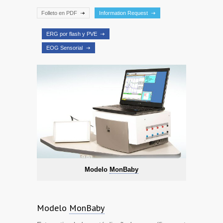
Folleto en PDF
Information Request
ERG por flash y PVE
EOG Sensorial
Modelo
MonBaby
Modelo
MonBaby